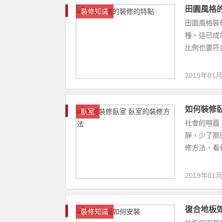
2019年01
復合地板
裝修知識
地板的安裝
腐、防蛀而
地板呢？之前
2019年01
值得瞭解
裝修知識
您瞭解裝修
種，您喜歡
網小編為您介
2019年01