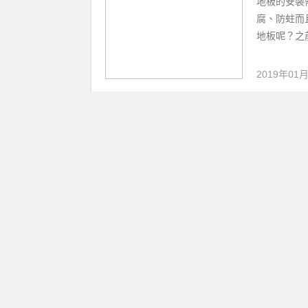
背景牆的
裝修知識
背景牆的裝
廳電視牆之
刃有餘，裝修
2019年01
裝修新房
裝修知識
新房，不要
裝修新房沒
己滿意的效果
2019年01