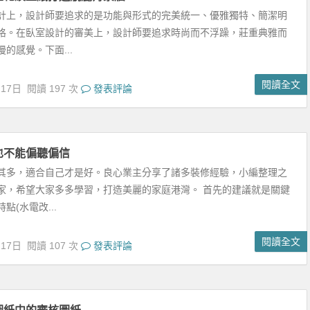
閱讀全文
月17日
閱讀 107 次
發表評論
圖紙中的審核圖紙
也覺得裝修太深奧了，非常難懂，所以常常吃啞巴虧呢？小編今天就
識貼，和大家一起學習一下裝修圖紙怎麼看，尤其是裝修圖紙中的審
一定要多加留...
閱讀全文
月17日
閱讀 83 次
發表評論
注意事項 櫥櫃安裝應該注意什麼
裝都要方法，大家不能隨便安裝，櫥櫃安裝有自己的方法和技巧。今
大家介紹下櫥櫃安裝的方法，希望能幫助到大家，下面，和小編一起
裝的方法吧，...