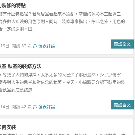
閱讀全文
月14日
閱讀 42 次
發表評論
如何安裝
需要注意什麼，復合地板因為其強度高、規格統一、耐磨係數高、防
且裝飾效果好，所有受到眾多業主的青睞，那麼如何正確的鋪設復合
給大家介紹了...
閱讀全文
月14日
閱讀 143 次
發表評論
的斜頂閣樓裝修注意事項
嗎？您喜歡裝修設計嗎？裝修要注意哪些問題呢？裝修風格有很多
什麼風格呢？歐式簡約風，美式風格，中式風格等等。今天時光裝修
紹下斜頂閣樓的...
閱讀全文
月14日
閱讀 65 次
發表評論