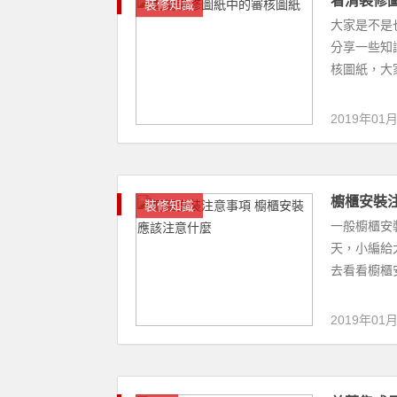
2019年01
美菱集成
吊頂
美菱集成吊
頂、安康家
化為一體的大
2019年01
現代簡約
裝修知識
現代簡約風
設計說明，
的延展，不是