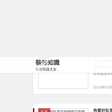
裝修知識
2019年01
裝修知識大全
佈置好臥
臥室
在臥室的設
快的設計風
不乏輕鬆浪漫
2019年01
經驗之談
裝修知識
裝修經驗何
後分享給大
環節、關鍵時