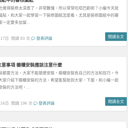
閱讀全文
月16日
閱讀 196 次
發表評論
吊頂好嗎 美菱集成吊頂價格
頂好嗎 美菱集團是以製造業為中心，集白色家電製造、集成吊
電推行、新資料研發、家電配套件加工及進出口、商貿、酒 店等多元
型企業集團，...
閱讀全文
月16日
閱讀 124 次
發表評論
風格圖片欣賞與設計說明
格設計說明，簡約的設計風格是眾多年輕人所喜愛的。現代簡約風格
強調簡約不等於簡單，它是經過深思熟慮後經過創新得出設計和思路
簡單「堆砌」...