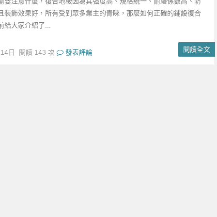
裝修需要注意的
修怎麼裝修，家庭裝修中，每一個細節都馬虎不得，所以，在裝修客
前，也要充分的瞭解相關的知識。只有這樣，在設計裝修時才能夠游
出來的效果才...
閱讀全文
月13日
閱讀 33 次
發表評論
沒你想像的那麼簡單
被這兩個字給騙了。新房不等於精裝房，並非不需要你動多少大腦，
你想像的那麼簡單，不動一點心思，不花一點時間，是裝修不出來自
的。下面就讓...
閱讀全文
月13日
閱讀 46 次
發表評論