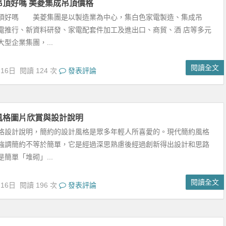
閱讀全文
月16日
閱讀 196 次
發表評論
漏防水的注意事項
多人注意到地下室的價值，開始把地下室改造成客廳、家庭影院、健
廳等娛樂室。但是還是有些問題會困擾到使用地下室的人們。面對地
要特別注意防...
閱讀全文
月16日
閱讀 83 次
發表評論
乾燥溫差大 地板養護知識
濕拖布補水 強化木地板較皮實，保養起來比較簡單。一般來說，
燥，應該保持強化木地板中的含水率，要經常用濕拖布擦拭，以增加
 實木地板固...