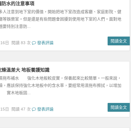
閱讀全文
月15日
閱讀 47 次
發表評論
的裝修的特點
修有什麼特點呢？若想居室看起來不凌亂，空間的色彩不宜超過三
為多數人知曉的用色原則。同時，裝修專家指出，除此之外，用色的
一定的原則。田...
閱讀全文
月15日
閱讀 37 次
發表評論
臥室 臥室的裝修方法
，導致了人們的浮躁，太多太多的人已少了那份澹然，少了那份寧
麼多對人生的思考和對信念的執著。今天，小編將要介紹下臥室的裝
臥室到底應該怎...