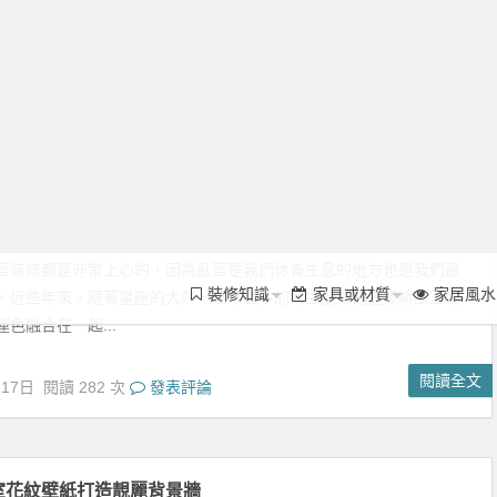
閱讀全文
月17日
閱讀 282 次
發表評論
裝修知識
家具或材質
家居風水
室花紋壁紙打造靚麗背景牆
計上，設計師要追求的是功能與形式的完美統一、優雅獨特、簡潔明
格。在臥室設計的審美上，設計師要追求時尚而不浮躁，莊重典雅而
的感覺。下面...
閱讀全文
月17日
閱讀 197 次
發表評論
也不能偏聽偏信
其多，適合自己才是好。良心業主分享了諸多裝修經驗，小編整理之
家，希望大家多多學習，打造美麗的家庭港灣。 首先的建議就是關鍵
點(水電改...