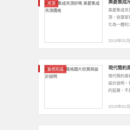
2019年01
地下室堵
裝修知識
現在越來越
身房、檯球
下室裝修問題
2019年01
冬季氣候
裝修知識
強化木地板
冬季比較乾
表面濕度。