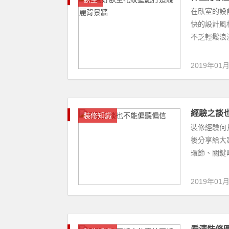
2019年01
看清裝修
裝修知識
大家是不是
分享一些知
核圖紙，大家
2019年01
櫥櫃安裝
裝修知識
一般櫥櫃安
天，小編給
去看看櫥櫃安