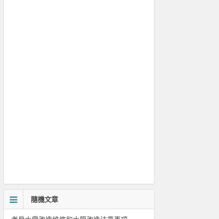
隨機文章
老房水電改造維修和水管改造注意事項
豪華酒店中的科勒美學
室內樓梯的踏步尺寸規範
讓裝修後的家空氣媲美五A風景區
玄關的設計原則
貼瓷磚小知識
家裝防水知識詳解
休閒布藝沙發的介紹 休閒沙發的分類
水電安裝規範知識大全介紹
餐桌風水的六個禁忌簡單化解方法
理髮店裝修設計全攻略
家庭裝修指南 廚房完全收納設計
老人臥室風水禁忌