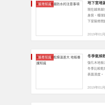
2019年01
田園風格
裝修知識
田園風格裝
種。這已成
比例也要符合
2019年01
如何裝修
臥室
社會的喧囂
靜，少了那
修方法，看看