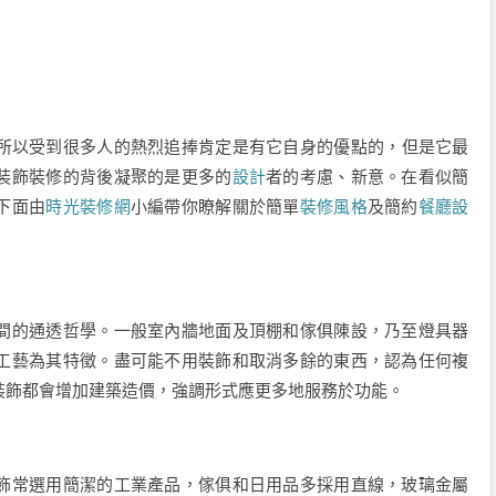
所以受到很多人的熱烈追捧肯定是有它自身的優點的，但是它最
裝飾裝修的背後凝聚的是更多的
設計
者的考慮、新意。在看似簡
下面由
時光裝修網
小編帶你瞭解關於簡單
裝修風格
及簡約
餐廳設
間的通透哲學。一般室內牆地面及頂棚和傢俱陳設，乃至燈具器
工藝為其特徵。盡可能不用裝飾和取消多餘的東西，認為任何複
裝飾都會增加建築造價，強調形式應更多地服務於功能。
飾常選用簡潔的工業產品，傢俱和日用品多採用直線，玻璃金屬