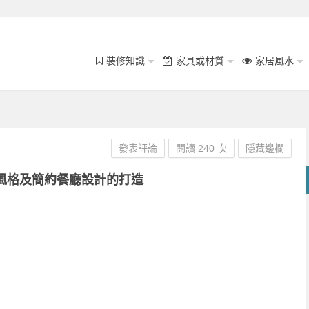
裝修知識
家具或材質
家居風水
發表評論
閱讀 240 次
隱藏邊欄
風格及簡約餐廳設計的打造