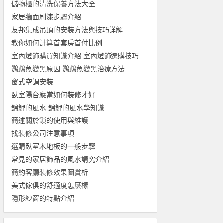
儲物櫃的清洗保養方法大全
家居牆面刷漆步驟介紹
友邦集成吊頂的安裝方法與技巧詳解
教你如何計算首套房首付比例
室內燈飾購買知識介紹 室內燈飾選購技巧
鸚鵡魚變黑原因 鸚鵡魚變黑治療方法
窗式空調安裝
臥室陽台應當如何裝修才好
錦鯉的風水 錦鯉的風水學知識
簡述關於鎖的使用與維護
找裝修公司注意事項
選購臥室木地板的一般步驟
常見的家居飾品的風水講究介紹
簡約客廳裝修效果圖賞析
美式傢俱的舒適度怎麼樣
隱形紗窗的特點介紹