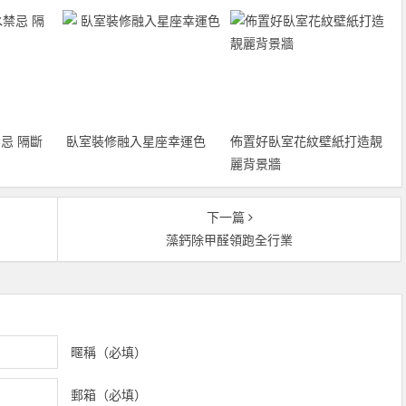
忌 隔斷
臥室裝修融入星座幸運色
佈置好臥室花紋壁紙打造靚
麗背景牆
下一篇
藻鈣除甲醛領跑全行業
暱稱（必填）
郵箱（必填）