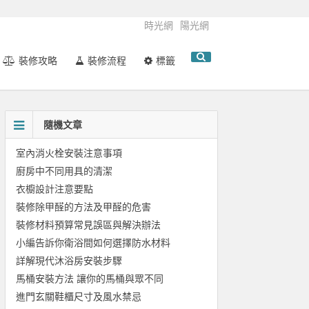
時光網
陽光網
裝修攻略
裝修流程
標籤
隨機文章
室內消火栓安裝注意事項
廚房中不同用具的清潔
衣櫥設計注意要點
裝修除甲醛的方法及甲醛的危害
裝修材料預算常見誤區與解決辦法
小編告訴你衛浴間如何選擇防水材料
詳解現代沐浴房安裝步驟
馬桶安裝方法 讓你的馬桶與眾不同
進門玄關鞋櫃尺寸及風水禁忌