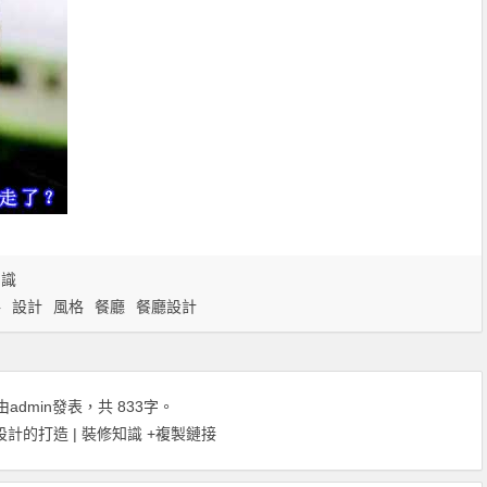
知識
格
設計
風格
餐廳
餐廳設計
由
admin
發表，共 833字。
計的打造 | 裝修知識
+複製鏈接