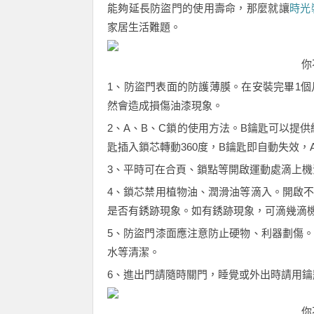
能夠延長防盜門的使用壽命，那麼就讓
時光
家居生活難題。
你
1、防盜門表面的防護薄膜。在安裝完畢1
然會造成損傷油漆現象。
2、A、B、C鎖的使用方法。B鑰匙可以提
匙插入鎖芯轉動360度，B鑰匙即自動失效
3、平時可在合頁、鎖點等開啟運動處滴上機
4、鎖芯禁用植物油、潤滑油等滴入。開啟
是否有銹跡現象。如有銹跡現象，可滴幾滴
5、防盜門漆面應注意防止硬物、利器劃傷
水等清潔。
6、進出門請隨時關門，睡覺或外出時請用
你