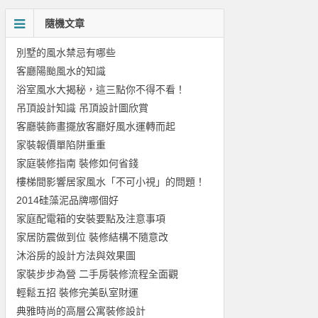
隨機文章
別墅的風水禁忌有哪些
客廳陽颱風水的知識
浴室風水大揭秘，這三點你不得不看！
吊頂設計知識 吊頂設計圖欣賞
客廳裝飾畫擺放客廳好風水運轉而起
家裝報價單陷阱重重
家庭裝修指南 裝修如何省錢
樓梯間影響居家風水「不可小視」的問題！
2014硅藻泥品牌哪個好
家庭配電箱的安裝要點及注意事項
家居防震做到位 裝修結構不隨意改
沐浴房的設計方法與效果圖
家裝步步為營 二手房裝修流程全面觀
輕鬆五招 裝修完美臥室財運
典雅時尚的高層公寓裝修設計