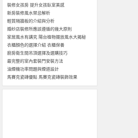
裝修女孩房 提升女孩臥室美感
新房裝修風水禁忌解析
輕質隔牆板的介紹與分析
婚紗店裝修所應該遵循的幾大原則
家居風水有講究 陽台植物擺放風水大揭秘
衣櫃顏色的選擇介紹 衣櫃保養
廚房衛生間吊頂選擇及選購技巧
最完整的室內套裝門安裝方法
油煙機功率問題與煙道設計
馬賽克瓷磚優點 馬賽克瓷磚裝飾效果