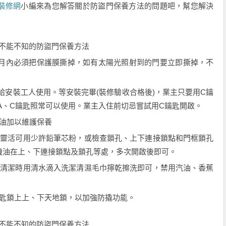
裝修網
小編來為您解答關於防盜門保養方法的問題吧，幫您解決
不能不知的防盜門保養方法
個月內必須把保護膜撕掉，如有太陽光照射到的門要立即撕掉，不
供給安裝工人使用。等安裝完畢(裝修驗收合格後)，業主只要用C鑰
，A、C鑰匙照常可以使用。業主入住前切忌嘗試用C鑰匙開啟。
油加以維護保養
不靈活可用少許鉛筆芯粉，或檢查鎖孔、上下連接鎖點和門框鎖孔
機油在上、下連接鎖點及鎖孔等處，多次開啟後即可。
。清潔時用清水滴入洗潔清濕毛巾擰乾擦洗即可，禁用汽油、香蕉
鑰匙鎖上上、下天地鎖，以加強防撬功能。
不能不知的防盜門保養方法