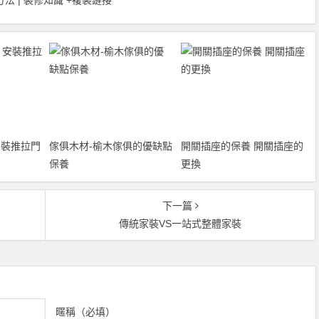
法 | 裝修知識
+複製鏈接
裝推拉門
傢俱木材-榆木傢俱的優缺點
開關插座的保養 開關插座的
保養
更換
下一篇
傳統家裝VS一站式整體家裝
暱稱（必填）