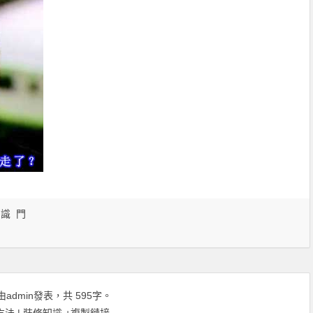
知識
門
由
admin
發表，共 595字。