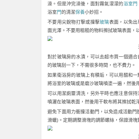
澡。但是沖完澡後，面對霧氣濛濛的
浴室門
浴室
門
的清潔
保養
小妙招。
不要用尖銳物打擊或撞擊
玻璃
表面，以免出
面光澤。不要用粗糙的物料擦拭玻璃表面，
對於玻璃房的水漬，可以去超市買一個適合
的玻璃刮一下，不需很多時間，也不費力。
如果衛浴房的玻璃上有積垢，可以用醋和一
將浴室的玻璃或是磨沙玻璃噴塗一遍，然後
可以用潔廁靈清洗，另外平時也應注意保持
噴灑在玻璃表面，然後用干軟布將其擦拭乾
避免下面用力衝撞活動門，以免造成活動門
滑蠟)。定期調整滑塊的調節螺絲，保證滑塊