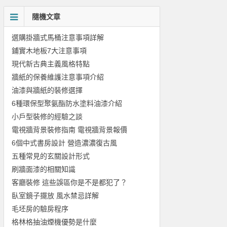
隨機文章
選購掛牆式馬桶注意事項詳解
鋪實木地板7大注意事項
現代新古典主義風格特點
牆紙的保養維護注意事項介紹
油漆與牆紙的裝修選擇
6種環保型聚氨酯防水塗料油漆介紹
小戶型裝修的經驗之談
電視牆背景裝修指南 電視牆背景報價
6個中式書房設計 營造濃濃復古風
五種常見的玄關設計形式
刷牆面漆的相關知識
客廳裝修 這些誤區你是不是都犯了？
臥室鏡子擺放 風水禁忌詳解
毛坯房的驗房程序
格林格抽油煙機優勢是什麼