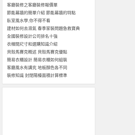
客廳裝修之客廳裝修報價單
節能幕牆的簡單介紹 節能幕牆的特點
臥室風水學,你不得不看
建材如何去濕氣 春季家裝問題急救寶典
全國裝修設計公司排名十強
衣帽間尺寸和選購知識介紹
貝殼馬賽克概述 貝殼馬賽克優點
簡易衣櫃設計 簡易衣櫃如何組裝
客廳風水有講究 地板顏色各不同
裝修知識 封閉陽檯面積計算標準