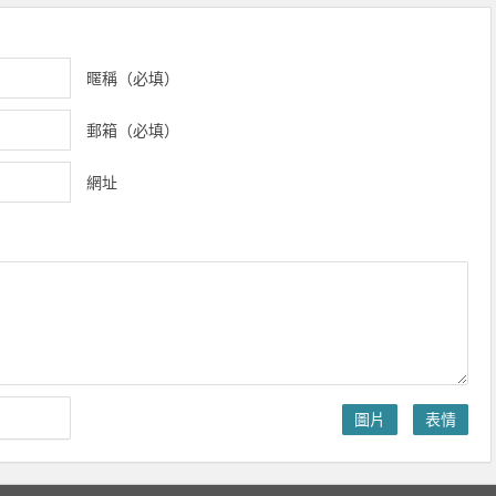
暱稱（必填）
郵箱（必填）
網址
圖片
表情