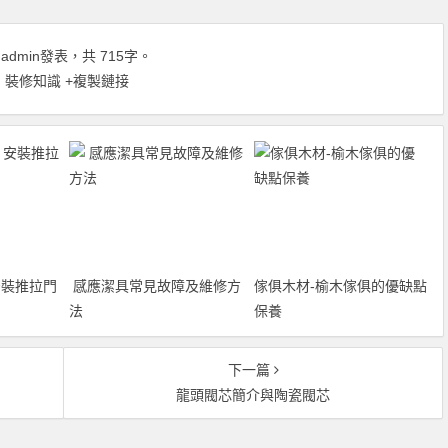
由
admin
發表，共 715字。
 裝修知識
+複製鏈接
裝推拉門
感應潔具常見故障及維修方
傢俱木材-榆木傢俱的優缺點
法
保養
下一篇
龍頭閥芯簡介與陶瓷閥芯