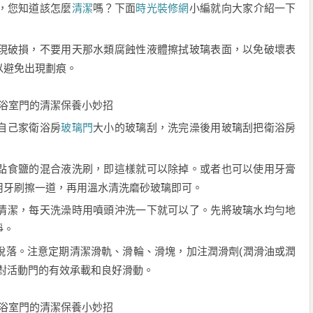
，您知道該怎麼
清潔
嗎？下面
時光裝修網
小編就向大家介紹一下
現破損，不要用天那水類腐蝕性液體擦拭玻璃表面，以免破壞表
以避免出現劃痕。
浴室門的清潔保養小妙招
自己家衛浴房
玻璃門
大小的玻璃刮，洗完澡後用玻璃刮把衛浴房
點食鹽的混合液洗刷，即這樣就可以除掉。或者也可以使用牙膏
用牙刷擦一道，再用溫水清洗磨砂玻璃即可。
清潔，每天洗澡時用噴頭沖洗一下就可以了。先將玻璃水均勻地
淨。
脫落。注意定期清潔滑軌、滑輪、滑塊，加注潤滑劑(潤滑油或潤
對活動門的有效承載和良好滑動。
浴室門的清潔保養小妙招