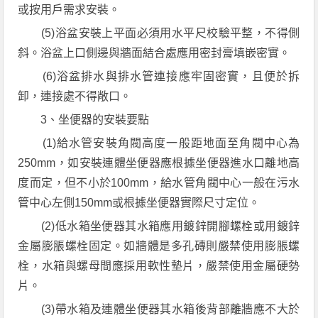
或按用戶需求安裝。
(5)浴盆安裝上平面必須用水平尺校驗平整，不得側
斜。浴盆上口側邊與牆面結合處應用密封膏填嵌密實。
(6)浴盆排水與排水管連接應牢固密實，且便於拆
卸，連接處不得敞口。
3、坐便器的安裝要點
(1)給水管安裝角閥高度一般距地面至角閥中心為
250mm，如安裝連體坐便器應根據坐便器進水口離地高
度而定，但不小於100mm，給水管角閥中心一般在污水
管中心左側150mm或根據坐便器實際尺寸定位。
(2)低水箱坐便器其水箱應用鍍鋅開腳螺栓或用鍍鋅
金屬膨脹螺栓固定。如牆體是多孔磚則嚴禁使用膨脹螺
栓，水箱與螺母間應採用軟性墊片，嚴禁使用金屬硬勢
片。
(3)帶水箱及連體坐便器其水箱後背部離牆應不大於