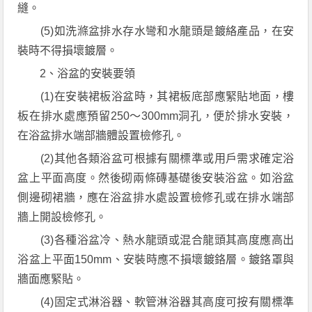
縫。
(5)如洗滌盆排水存水彎和水龍頭是鍍絡產品，在安
裝時不得損壞鍍層。
2、浴盆的安裝要領
(1)在安裝裙板浴盆時，其裙板底部應緊貼地面，樓
板在排水處應預留250～300mm洞孔，便於排水安裝，
在浴盆排水端部牆體設置檢修孔。
(2)其他各類浴盆可根據有關標準或用戶需求確定浴
盆上平面高度。然後砌兩條磚基礎後安裝浴盆。如浴盆
側邊砌裙牆，應在浴盆排水處設置檢修孔或在排水端部
牆上開設檢修孔。
(3)各種浴盆冷、熱水龍頭或混合龍頭其高度應高出
浴盆上平面150mm、安裝時應不損壞鍍鉻層。鍍鉻罩與
牆面應緊貼。
(4)固定式淋浴器、軟管淋浴器其高度可按有關標準