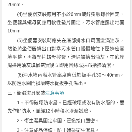
20mm、
(4)坐便器安裝應用不小於6mm鍍鋅膨脹螺栓固定，
坐便器與螺母間應用軟性墊片固定，污水管應露出地面
10mm
(5)坐便器安裝時應先在底部排水口周圍塗滿油灰，
然後將坐便器排出口對準污水管口慢慢地往下壓擠密實
填平整，再將墊片螺母擰緊，清除被擠出油灰，在底座
周邊用油灰填嵌密實後立即用回絲或抹布揩擦清潔。
(6)沖水箱內溢水管高度應低於扳手孔30～40mm，
以防進水閥門損壞時水從扳手孔溢出。
三、衛浴潔具安裝
注意事項
1、不得破壞防水層。已經破壞或沒有防水層的，要
先作好防水，並經12小時積水滲漏試驗。
2、衛生潔具固定牢固，管道接口嚴密。
3、注意成品保護，防止磕碰衛生潔具。