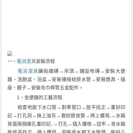
一、
衛浴潔具
安裝流程
衛浴
潔具
鑲貼牆磚→吊頂→鋪設地磚→安裝大便
器、洗臉盆、浴盆→安裝連接給排水管→安裝燈具、插
座、鏡子→安裝毛巾桿等五金配件。
1、坐便器的工藝流程
檢查地面下水口管→對準管口→放平找正→畫好印
記→打孔洞→抹上油灰→套好膠皮墊→擰上螺母,→水箱
背面兩個邊孔畫印記, →打孔→插入螺栓→捻牢→背水箱
掛放平找正→擰上螺母→安裝背水箱下水彎頭→裝好八