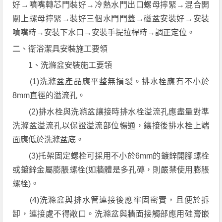
好→噴嘴轉芯門裝好→冷熱水門出口螺母擰緊→混合開
關上螺母擰緊→裝好三個水門門蓋→磁盆安裝好→安裝
噴嘴時→安裝下水口→安裝手提拉桿時→調正定位。
二、衛浴潔具安裝施工要領
1、洗滌盆安裝施工要領
(1)洗滌盆產品應平整無損裂。排水栓應有不小於
8mm直徑的溢流孔。
(2)排水栓與洗滌盆讓接時排水栓溢流孔應盡量對準
洗滌盆溢流孔以保證溢流部位暢通，鑲接後排水栓上端
面應低於洗滌盆底。
(3)托架固定螺栓可採用不小於6mm的鍍鋅開腳螺栓
或鍍鋅金屬膨脹螺栓(如牆體是多孔磚，則嚴禁使用膨脹
螺栓)。
(4)洗滌盆與排水管連接後應牢固密實，且便於拆
卸，連接處不得敞口。洗滌盆與牆面接觸部應用硅膏嵌