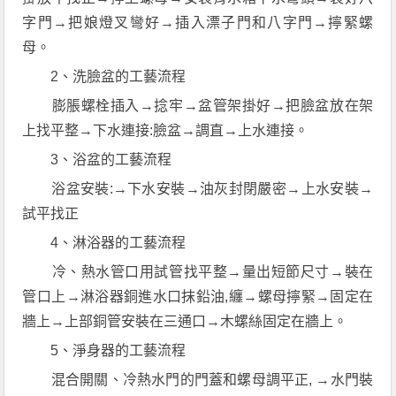
字門→把娘燈叉彎好→插入漂子門和八字門→擰緊螺
母。
2、洗臉盆的工藝流程
膨脹螺栓插入→捻牢→盆管架掛好→把臉盆放在架
上找平整→下水連接:臉盆→調直→上水連接。
3、浴盆的工藝流程
浴盆安裝:→下水安裝→油灰封閉嚴密→上水安裝→
試平找正
4、淋浴器的工藝流程
冷、熱水管口用試管找平整→量出短節尺寸→裝在
管口上→淋浴器銅進水口抹鉛油,纏→螺母擰緊→固定在
牆上→上部銅管安裝在三通口→木螺絲固定在牆上。
5、淨身器的工藝流程
混合開關、冷熱水門的門蓋和螺母調平正, →水門裝