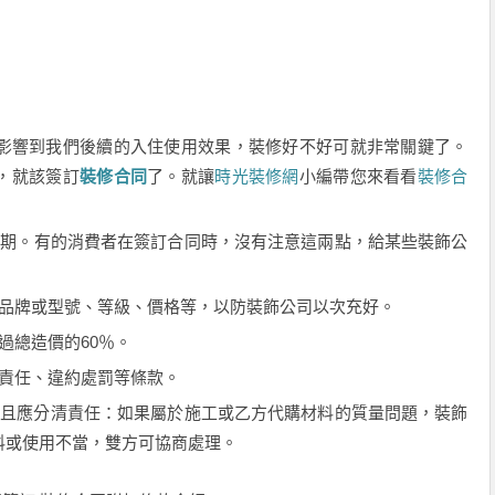
影響到我們後續的入住使用效果，裝修好不好可就非常關鍵了。
，就該簽訂
裝修合同
了。就讓
時光裝修網
小編帶您來看看
裝修合
日期。有的消費者在簽訂合同時，沒有注意這兩點，給某些裝飾公
體品牌或型號、等級、價格等，以防裝飾公司以次充好。
過總造價的60％。
、責任、違約處罰等條款。
而且應分清責任：如果屬於施工或乙方代購材料的質量問題，裝飾
料或使用不當，雙方可協商處理。