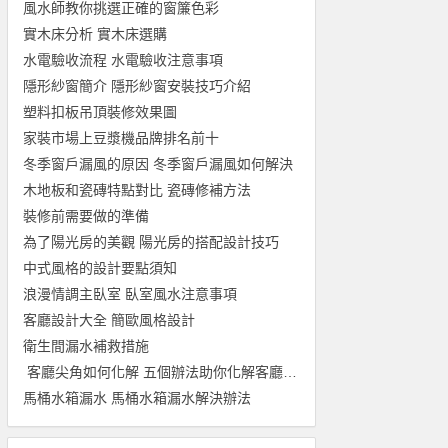
風水師教你挑選正確的窗簾色彩
實木床分析 實木床選購
水電驗收流程 水電驗收注意事項
隱形紗窗簡介 隱形紗窗安裝技巧介紹
塑料扣板吊頂裝修效果圖
家裝市場上豆漿機品牌排名前十
冬季窗戶漏風的原因 冬季窗戶漏風如何解決
木地板和瓷磚特點對比 瓷磚修補方法
裝修前需要做的準備
為了陽光房的美觀 陽光房的搭配設計技巧
中式風格的設計要點須知
浪漫情調主臥室 臥室風水注意事項
客廳設計大全 簡歐風格設計
衛生間漏水補救措施
客廳尖角如何化解 五個辦法助你化解客廳尖角
馬桶水箱漏水 馬桶水箱漏水解決辦法