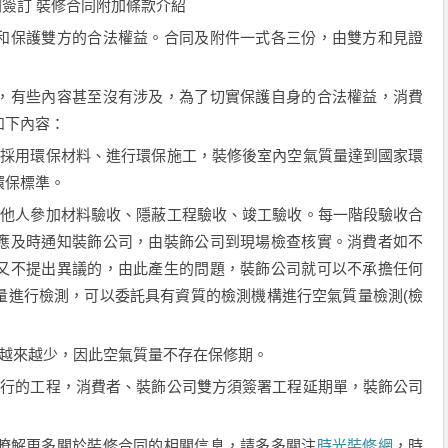
簽訂 裝修合同附加條款介紹
和保護雙方的合法權益。合同及附件一式各三份，由雙方和見證
，有些內容甚至沒有涉及，為了切實保護自身的合法權益，消費
如下內容：
、採用環保材料、進行環保施工，裝修後室內空氣質量達到國家環
環保標準。
託他人參加材料驗收、隱蔽工程驗收、竣工驗收。每一階段驗收合
應及時通知裝飾公司，由裝飾公司到現場檢查核實。消費者如不
又不提出異議的，由此產生的問題，裝飾公司就可以不承擔任何
量進行檢測，可以委託具有資質的檢測機構進行空氣質量檢測(檢
而越來越少，因此空氣質量不存在保修期。
履行的工程，消費者、裝飾公司雙方須簽署工程延期單，裝飾公司
瞭解更多關於裝修合同的相關信息，請多多關注
時光裝修網
，時