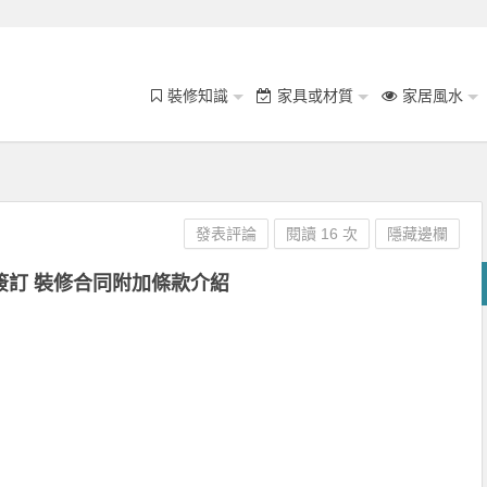
裝修知識
家具或材質
家居風水
發表評論
閱讀 16 次
隱藏邊欄
簽訂 裝修合同附加條款介紹