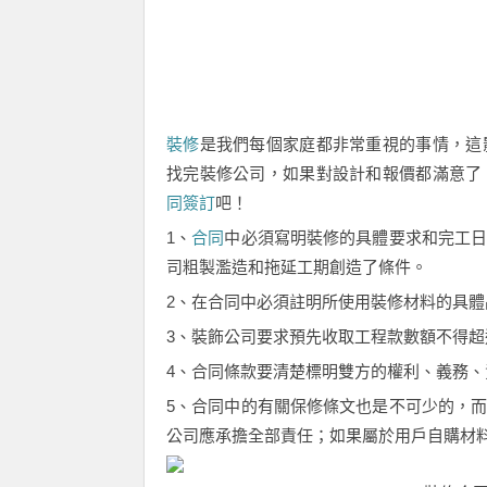
裝修
是我們每個家庭都非常重視的事情，這
找完裝修公司，如果對設計和報價都滿意了
同簽訂
吧！
1、
合同
中必須寫明裝修的具體要求和完工
司粗製濫造和拖延工期創造了條件。
2、在合同中必須註明所使用裝修材料的具
3、裝飾公司要求預先收取工程款數額不得超
4、合同條款要清楚標明雙方的權利、義務
5、合同中的有關保修條文也是不可少的，
公司應承擔全部責任；如果屬於用戶自購材