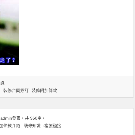
知識
據
裝修合同簽訂
裝修附加條款
由
admin
發表，共 960字。
條款介紹 | 裝修知識
+複製鏈接