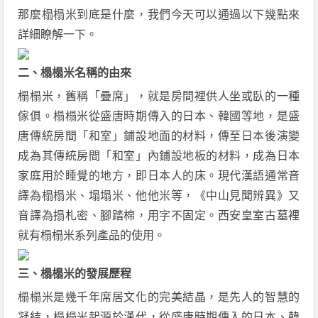
那麼榻榻米到底是什麼，我們今天可以通過以下幾點來
詳細瞭解一下。
二、榻榻米名稱的由來
榻榻米，舊稱「疊席」，就是房間裡供人坐或臥的一種
傢俱。榻榻米從盛唐時期傳入的日本、韓國等地，是盛
唐傳統房間「和室」鋪設地面的材料，傳至日本後演變
成為其傳統房間「和室」內鋪設地板的材料，成為日本
家庭用於睡覺的地方，即日本人的床。現代漢語通常音
譯為榻榻米、塌塌米、他他米等，《中山見聞辨異》又
音譯為搨札密、腳踏棉，用字不固定。西安皇室古墓裡
就有榻榻米系列產品的使用。
三、榻榻米的發展歷程
榻榻米是幾千年席居文化的完美結晶，是先人的智慧的
凝結，榻榻米起源於漢代，從盛唐時期傳入的日本、韓