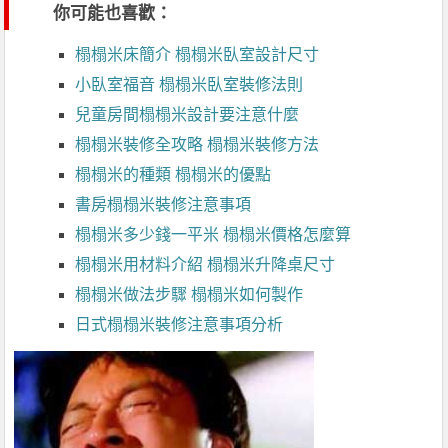
你可能也喜歡：
榻榻米床簡介 榻榻米臥室設計尺寸
小臥室福音 榻榻米臥室裝修法則
兒童房間榻榻米設計要注意什麼
榻榻米裝修全攻略 榻榻米裝修方法
榻榻米的種類 榻榻米的優點
書房榻榻米裝修注意事項
榻榻米多少錢一平米 榻榻米價格怎麼算
榻榻米用材料介紹 榻榻米升降桌尺寸
榻榻米做法步驟 榻榻米如何製作
日式榻榻米裝修注意事項分析