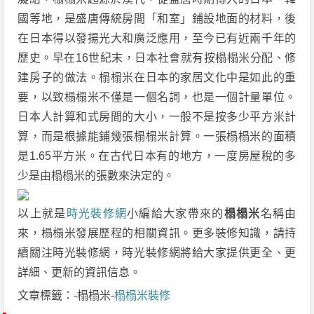
國等地，是盛唐傳統房間「和室」鋪設地面的材料，後
在日本得以發揚光大和廣泛應用，至今已有近兩千年的
歷史。早在16世紀末，日本社會就有按榻榻米分配、修
建房子的做法。榻榻米在日本的家居文化中是如此的重
要，以致榻榻米不僅是一個名詞，也是一個計量單位。
日本人計算和式房間的大小，一般不是按多少平方米計
算，而是根據能鋪幾張榻榻米計算。一張榻榻米的面積
是1.65平方米。在古代日本有的地方，一度房屋稅的多
少是由榻榻米的張數來決定的。
以上就是
時光裝修網
小編給大家帶來的
榻榻米
名稱由
來，榻榻米發展歷程的相關資訊。更多裝修知識，請持
續關注時光裝修網，時光裝修網將給大家提供更全、更
詳細、更新的資訊信息。
文章標籤：-榻榻米-
榻榻米裝修