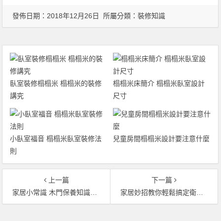
發佈日期：2018年12月26日 所屬分類：
裝修知識
臥室裝修榻榻米 榻榻米的裝修
榻榻米床簡介 榻榻米臥室設計
講究
尺寸
小臥室福音 榻榻米臥室裝修法
兒童房間榻榻米設計要注意什麼
則
上一篇
下一篇
家居小常識 木門保養知識介紹
家居妙招教你輕鬆搞定衛生間馬賽克
文章導覽