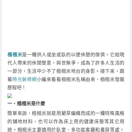
榻榻米
是一種供人或坐或臥的以便休憩的傢俱。它給現
代人帶來的休閒愜意，與世無爭，成為了許多人生活的
一部分，生活中少不了榻榻米地台的身影。接下來，跟
著
時光裝修網
小編來看看榻榻米名稱由來，榻榻米發展
歷程吧！
一、榻榻米是什麼
簡單來說，榻榻米就是用藺草編織而成的一種特殊風格
的鋪地材料，也可以作為床上用的健康床墊等其它用
途。榻榻米主要適用於臥室、多功能客廳和書房等處。