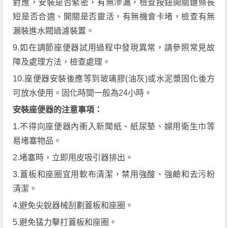
對應，安裝是否緊密，有無滲漏，檢查按鈕開關鏈條長
短是否合適、開關是否靈活，有無機會卡堵，檢查有無
漏裝進水閥過濾裝置。
9.如在調節座便器試用過程中發現異常，請參照常見故
障及處理方法，檢查處理。
10.座便器安裝後應等到玻璃膠(油灰)或水泥漿固化後方
可放水使用。固化時間一般為24小時。
安裝座便器的注意事項：
1.不得向座便器內衝入新聞紙、紙尿墊、婦用衛生巾等
易堵塞物品。
2.堵塞時，立即用皮吸引器排出。
3.蓋板和座圈宜用軟布清潔，禁用強酸、強鹼和去污粉
清潔。
4.避免尖銳器械刮劃蓋板和座圈。
5.避免猛力擊打蓋板和座圈。