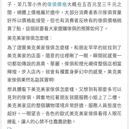
子、茶几等小件的
傢俱價格
大概在五百元至三千元之
間，總體上價格屬於適中，大部分消費者表示傢俱質量
好所以價格能接受，但也有消費者反映有的傢俱價格稍
貴了點，這個就要看大家選購傢俱的預算如何了。
美克美家傢俱怎麼樣：
為了證實美克美家傢俱怎麼樣，和朋友早早的就找到了
美克美家的店面，隨意的往裡瞅了一眼，瞬間就感覺一
切都如傳說的高貴、華麗，傢俱和燈光襯得整個店相當
輝煌，步入店內，就會有種置身夢幻中的感覺。美克美
家傢俱果然名副其實啊!
想具體看下美克美家傢俱怎麼樣，又想到有那麼多可以
見到的傢俱，興奮地拉著朋友就隨服務小姐上了二樓。
美克美家店的整個購物環境非常舒適，服務人員態度也
超好。一眼望去，各色的歐式美克美家傢俱看得人眼花
繚亂，讓人的心禁不住蠢蠢欲動。