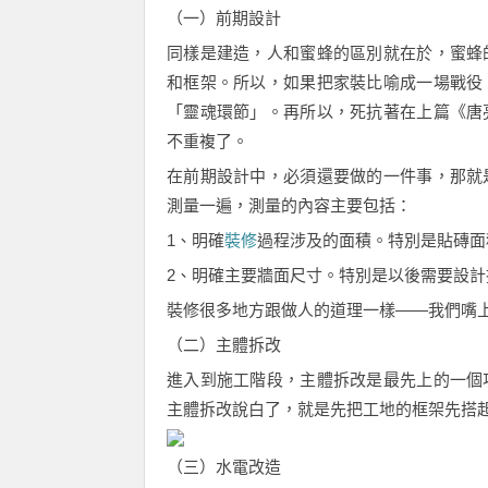
（一）前期設計
同樣是建造，人和蜜蜂的區別就在於，蜜蜂
和框架。所以，如果把家裝比喻成一場戰役
「靈魂環節」。再所以，死抗著在上篇《唐
不重複了。
在前期設計中，必須還要做的一件事，那就
測量一遍，測量的內容主要包括：
1、明確
裝修
過程涉及的面積。特別是貼磚面
2、明確主要牆面尺寸。特別是以後需要設
裝修很多地方跟做人的道理一樣——我們嘴
（二）主體拆改
進入到施工階段，主體拆改是最先上的一個
主體拆改說白了，就是先把工地的框架先搭
（三）水電改造