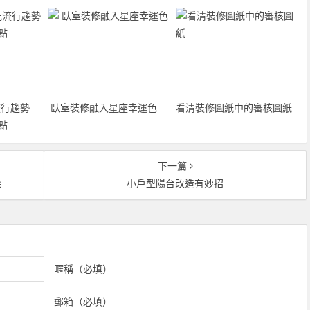
行趨勢
臥室裝修融入星座幸運色
看清裝修圖紙中的審核圖紙
點
下一篇
染
小戶型陽台改造有妙招
暱稱（必填）
郵箱（必填）