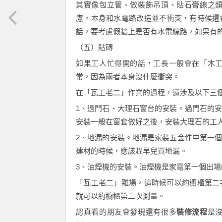
其實像包立管、做裝飾吊頂、貼石膏線之
慮，本身和水電路改造並不衝突，有時候還
話，要考慮假牆上是否有水電線路，如果有
（五）貼磚
如果工人忙得開的話，工長一般會在「木
常，因為兩者本身沒什麼衝突。
在「瓦工老二」作業的過程，還涉及以下三
1、過門石、大理石窗台的安裝。過門石的
安裝一般在窗套做好之後，安裝大理石的工
2、地漏的安裝。地漏是家裝五金件中第一
建材的時候，應該趕早兒買地漏。
3、油煙機的安裝。油煙機是家電第一個出
「瓦工老二」離場，這時候可以約櫥櫃第二
就可以約櫥櫃第二次測量。
認真看的朋友會發現還有很多
裝修流程
是