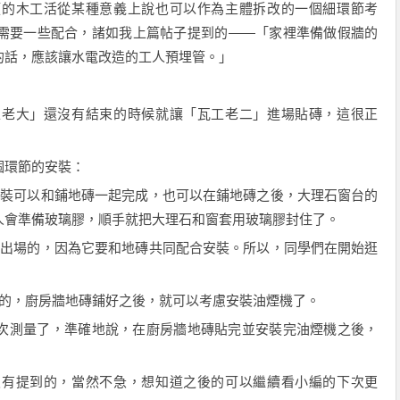
類的木工活從某種意義上說也可以作為主體拆改的一個細環節考
需要一些配合，諸如我上篇帖子提到的——「家裡準備做假牆的
的話，應該讓水電改造的工人預埋管。」
工老大」還沒有結束的時候就讓「瓦工老二」進場貼磚，這很正
個環節的安裝：
安裝可以和鋪地磚一起完成，也可以在鋪地磚之後，大理石窗台的
人會準備玻璃膠，順手就把大理石和窗套用玻璃膠封住了。
個出場的，因為它要和地磚共同配合安裝。所以，同學們在開始逛
場的，廚房牆地磚鋪好之後，就可以考慮安裝油煙機了。
次測量了，準確地說，在廚房牆地磚貼完並安裝完油煙機之後，
沒有提到的，當然不急，想知道之後的可以繼續看小編的下次更