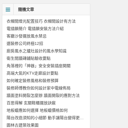
隨機文章
衣帽間燈光配置技巧 衣帽間設計有方法
電插鎖簡介 電插鎖安裝方法介紹
客廳沙發擺放風水禁忌
選裝修公司終極12招
廚房風水之爐灶設計的風水學知識
衛生間牆磚鋪貼驗收要點
角落裡的「神器」安全安裝插座開關
高端大氣的KTV走廊設計要點
如何確定裝修風格和裝修預算
裝修師傅教你如何設計家中電線佈局
牆面塗料開裂怎麼辦 牆面開裂的應對方法
百思得解 玄關鞋櫃擺放訣竅
地板蠟應如何選擇 地板蠟價格如何
陽台改造須知的小細節 動手讓陽台變得更美麗
園林古建築效果圖