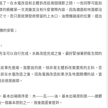
成了。在水電改造和主體拆改這兩個環節之間，一些同學可能知
謂的櫥櫃第一次測量並沒有什麼實際內容，因為牆面和地面都沒
尺寸，而只是就開發商預留的上水口、油煙機插座的位置，提出
機的安裝；
。
完全可以自行完成。水路改造完成之後，最好緊接著把衛生間的
應該事先進場。我要說的是，除非是主體拆改需要用的主料，否
應該在水電改造之後。因為電路改造如果涉及地面開槽的話，瓷
搬去很是麻煩。
，基本出場順序是：木——瓦——油。基本出場原則是——誰髒
的一個基本原則之一，我後面還會提到。