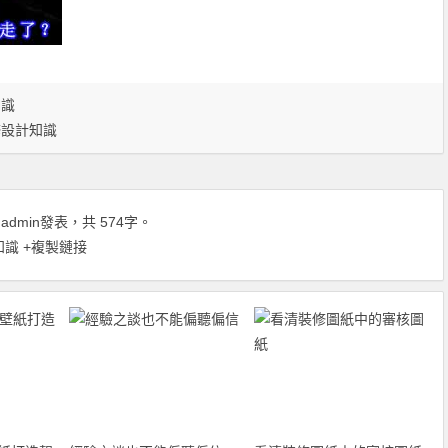
知識
修設計知識
由
admin
發表，共 574字。
知識
+複製鏈接