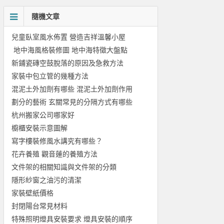
隨機文章
兒童臥室風水佈置 營造吉祥溫馨小屋
地中海風格裝修圖 地中海特徵大盤點
新鋪瓷磚空鼓脫落的原因及急救方法
家裝中包立管的幾種方法
混泥土外加劑有哪些 混泥土外加劑作用
劃分的藝術 玄關常見的分隔方式有哪些
杭州搬家公司哪家好
櫥櫃安裝示意圖解
寫字樓裝修風水講究有哪些？
花卉養殖 觀音蓮的養殖方法
文件架的相關知識與文件架的分類
隱形紗窗之油污的清潔
家裝壁紙價格
封閉陽台常見材料
特殊照明燈具安裝要求 燈具安裝的順序