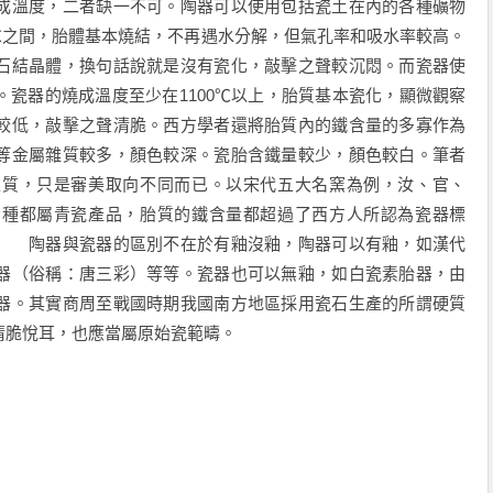
成溫度，二者缺一不可。陶器可以使用包括瓷土在內的各種礦物
00℃之間，胎體基本燒結，不再遇水分解，但氣孔率和吸水率較高。
石結晶體，換句話說就是沒有瓷化，敲擊之聲較沉悶。而瓷器使
瓷器的燒成溫度至少在1100℃以上，胎質基本瓷化，顯微觀察
較低，敲擊之聲清脆。西方學者還將胎質內的鐵含量的多寡作為
等金屬雜質較多，顏色較深。瓷胎含鐵量較少，顏色較白。筆者
性質，只是審美取向不同而已。以宋代五大名窯為例，汝、官、
四種都屬青瓷產品，胎質的鐵含量都超過了西方人所認為瓷器標
。 陶器與瓷器的區別不在於有釉沒釉，陶器可以有釉，如漢代
器（俗稱：唐三彩）等等。瓷器也可以無釉，如白瓷素胎器，由
器。其實商周至戰國時期我國南方地區採用瓷石生產的所謂硬質
清脆悅耳，也應當屬原始瓷範疇。