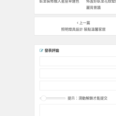
臥室裝修融入星座幸運色
佈置好臥室花紋壁
麗背景牆
上一篇
照明燈具設計 裝點溫馨家居
發表評論
提示：滑動解鎖才能提交