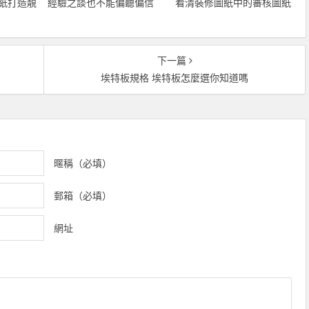
紙打造靚
經驗之談也不能偏聽偏信
看清裝修圖紙中的審核圖紙
下一篇
埃特板規格 埃特板怎麼選你知道嗎
暱稱（必填）
郵箱（必填）
網址