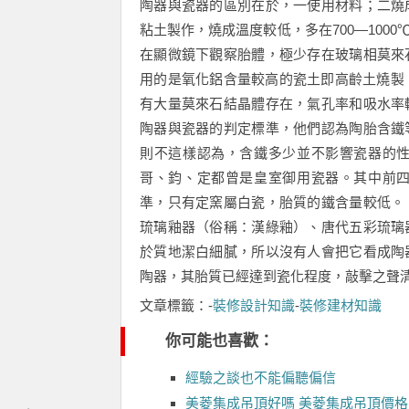
陶器與瓷器的區別在於，一使用材料；二燒
粘土製作，燒成溫度較低，多在700—10
在顯微鏡下觀察胎體，極少存在玻璃相莫來
用的是氧化鋁含量較高的瓷土即高齡土燒製。
有大量莫來石結晶體存在，氣孔率和吸水率
陶器與瓷器的判定標準，他們認為陶胎含鐵
則不這樣認為，含鐵多少並不影響瓷器的
哥、鈞、定都曾是皇室御用瓷器。其中前
準，只有定窯屬白瓷，胎質的鐵含量較低
琉璃釉器（俗稱：漢綠釉）、唐代五彩琉璃
於質地潔白細膩，所以沒有人會把它看成陶
陶器，其胎質已經達到瓷化程度，敲擊之聲
文章標籤：-
裝修設計知識
-
裝修建材知識
你可能也喜歡：
經驗之談也不能偏聽偏信
美菱集成吊頂好嗎 美菱集成吊頂價格