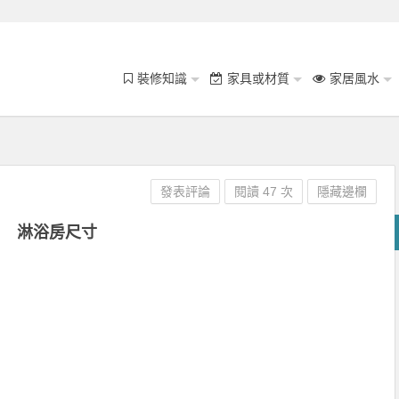
裝修知識
家具或材質
家居風水
發表評論
閱讀 47 次
隱藏邊欄
淋浴房尺寸