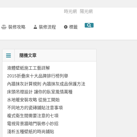
時光網
陽光網
裝修攻略
裝修流程
標籤
隨機文章
液體壁紙施工工藝詳解
2015折疊床十大品牌排行榜列舉
內牆抹灰計算規則 內牆抹灰成品保護方法
床頭吊燈設計 讓你的臥室風情萬種
水地暖安裝攻略 從施工開始
不同地方的瓷磚鋪貼注意事項
複式衛生間需要注意的七項
電視背景牆暗門裝修小妙招
淺析五種壁紙的時尚鋪貼