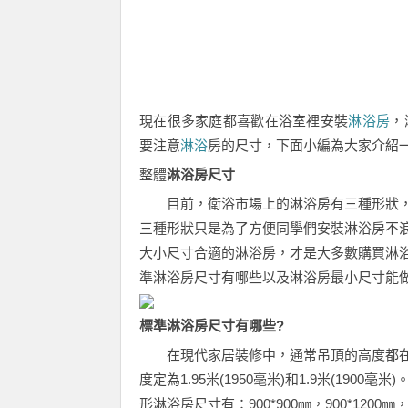
現在很多家庭都喜歡在浴室裡安裝
淋浴房
，
要注意
淋浴
房的尺寸，下面小編為大家介紹
整體
淋浴房尺寸
目前，衛浴市場上的淋浴房有三種形狀，分
三種形狀只是為了方便同學們安裝淋浴房不
大小尺寸合適的淋浴房，才是大多數購買淋
準淋浴房尺寸有哪些以及淋浴房最小尺寸能
標準淋浴房尺寸有哪些?
在現代家居裝修中，通常吊頂的高度都在2
度定為1.95米(1950毫米)和1.9米(1
形淋浴房尺寸有：900*900㎜，900*1200㎜