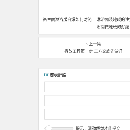
衛生間淋浴房自爆如何防範
淋浴間裝地暖的注
浴間做地暖的好處
上一篇
拆改工程第一步 三方交底先做好
發表評論
提示：滑動解鎖才能提交