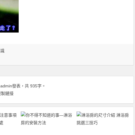
知識
由
admin
發表，共 935字。
複製鏈接