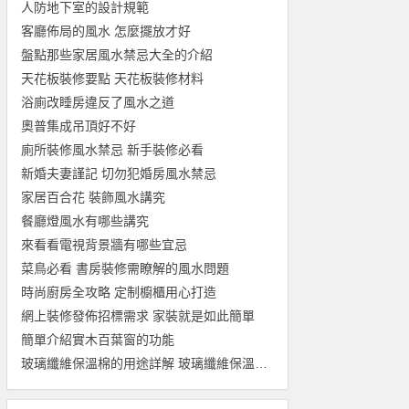
人防地下室的設計規範
客廳佈局的風水 怎麼擺放才好
盤點那些家居風水禁忌大全的介紹
天花板裝修要點 天花板裝修材料
浴廁改睡房違反了風水之道
奧普集成吊頂好不好
廁所裝修風水禁忌 新手裝修必看
新婚夫妻謹記 切勿犯婚房風水禁忌
家居百合花 裝飾風水講究
餐廳燈風水有哪些講究
來看看電視背景牆有哪些宜忌
菜鳥必看 書房裝修需瞭解的風水問題
時尚廚房全攻略 定制櫥櫃用心打造
網上裝修發佈招標需求 家裝就是如此簡單
簡單介紹實木百葉窗的功能
玻璃纖維保溫棉的用途詳解 玻璃纖維保溫棉規格