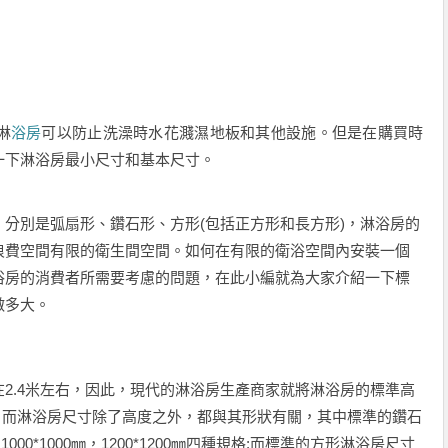
淋
浴房
可以防止洗澡時水花濺濕地板和其他設施。但是在購買時
一下淋浴房最小尺寸和基本尺寸。
別是弧扇形、鑽石形、方形(包括正方形和長方形)，淋浴房的
浪費空間有限的衛生間空間。如何在有限的衛浴空間內安裝一個
浴房的消費者所需要考慮的問題，在此小編就為大家介紹一下標
做多大。
.4米左右，因此，現代的淋浴房生產商家就將淋浴房的標準高
900毫米)。而淋浴房尺寸除了高度之外，都與其形狀有關，其中標準的鑽石
，1000*1000㎜，1200*1200㎜四種規格;而標準的方形淋浴房尺寸