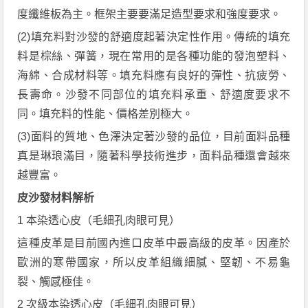
度纖維板為主。框架主要要滿足造型要求和強度要求。
(2)填充料對沙發的舒適度起著決定性作用。傳統的填充
料是棕絲、彈簧，現在常用的是各種功能的發泡塑料、
海綿、合成材料等。填充料應有良好的彈性、抗疲勞、
長壽命。沙發不同部位的填充料承重、舒適度要求不
同。填充料的性能、價格差別極大。
(3)面料的質地、色澤決定著沙發的品位，目前面料品種
真是琳琅滿目，隨著科學技術進步，面料品種還會越來
越豐富。
皮沙發材料解析
1 本染透心皮（毛細孔肉眼可見）
這種皮革是目前國內進口皮革中最高級的皮革。因產於
歐洲的寒帶國家，所以皮革組織細膩、堅韌、不易龜
裂、觸感極佳。
2 次級本染透心皮（毛細孔肉眼可見）