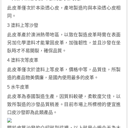
此皮革僅次於本染透心皮，產地製造均與本染透心皮相
同。
3 塗料上等沙發
此皮革產於澳洲熱帶地區，以致在製造皮革時需在表面
另加化學塗料才能鞏固皮革，加強韌性，並且沙發在坐
臥時才不易開裂，確保品質。
4 塗料次等皮革
此皮革僅次於塗料上等皮革，價格中等，品質佳，所製
造的產品物美價廉，是國內使用最多的皮革。
5 水牛皮革
此皮革為泰國製造生產，因質料較硬，柔軟度欠佳，以
致所製造的沙發品質稍差。目前市場上所標榜的便宜進
口皮沙發即為此類產品。
關於皮質沙發的介紹就到這裡，以上就是小編今天為大