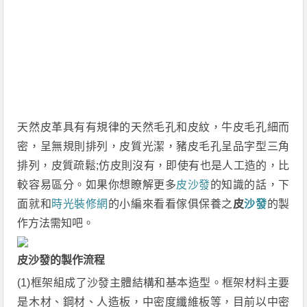
天然皮革具有有規律的天然毛孔和皮紋，牛皮毛孔細而
密，呈無規則排列，皮質光潔，豬皮毛孔呈品字型三角
排列，皮質疏鬆;仿皮則沒有，即使有也是人工造的，比
較容易區分。如果你想瞭解更多
皮沙發
的知識的話，下
面就和
時光裝修網
的小編來看看傢俱保養之
皮
沙發
的製
作方法需知吧。
皮沙發的製作流程
(1)框架組成了沙發主體結構和基本造型。框架材料主要
是木材、鋼材、人造板，中密度纖維板等，目前以中密