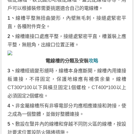
戶可以根據裝修需要挑選適合自己的電線槽。
1、
線槽平整無扭曲變形，內壁無毛刺，接縫處緊密平
直，各種附件齊全。
2、
線槽連接口處應平整，接縫處緊密平直，槽蓋裝上應
平整，無翹角，出線口位置正確。
電線槽的分類及安裝
攻略
3、
線槽經過變形縫時，線槽本身應斷開，線槽內用連接
板連接，不得固定，保護地線應有補償余量，線槽
CT300*100以下與橫旦固定1個螺栓，CT400*100以上
必須固定2個螺栓。
4、
非金屬線槽所有非導電部分均應相應連接和跨接，使
之成為一個整體，並做好整體連接。
5、
敷設在豎井內的線槽和穿越不同防火區的線槽，按設
計要求位置設防火隔堵措施。