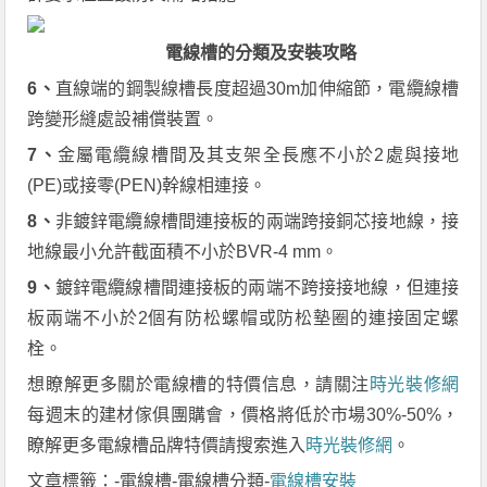
電線槽的分類及安裝攻略
6、
直線端的鋼製線槽長度超過30m加伸縮節，電纜線槽
跨變形縫處設補償裝置。
7、
金屬電纜線槽間及其支架全長應不小於2處與接地
(PE)或接零(PEN)幹線相連接。
8、
非鍍鋅電纜線槽間連接板的兩端跨接銅芯接地線，接
地線最小允許截面積不小於BVR-4 mm。
9、
鍍鋅電纜線槽間連接板的兩端不跨接接地線，但連接
板兩端不小於2個有防松螺帽或防松墊圈的連接固定螺
栓。
想瞭解更多關於電線槽的特價信息，請關注
時光裝修網
每週末的建材傢俱團購會，價格將低於市場30%-50%，
瞭解更多電線槽品牌特價請搜索進入
時光裝修網
。
文章標籤：-電線槽-電線槽分類-
電線槽安裝