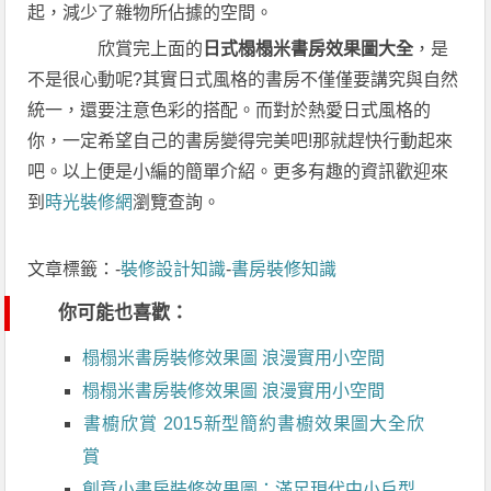
起，減少了雜物所佔據的空間。
欣賞完上面的
日式榻榻米書房效果圖大全
，是
不是很心動呢?其實日式風格的書房不僅僅要講究與自然
統一，還要注意色彩的搭配。而對於熱愛日式風格的
你，一定希望自己的書房變得完美吧!那就趕快行動起來
吧。以上便是小編的簡單介紹。更多有趣的資訊歡迎來
到
時光裝修網
瀏覽查詢。
文章標籤：-
裝修設計知識
-
書房裝修知識
你可能也喜歡：
榻榻米書房裝修效果圖 浪漫實用小空間
榻榻米書房裝修效果圖 浪漫實用小空間
書櫥欣賞 2015新型簡約書櫥效果圖大全欣
賞
創意小書房裝修效果圖：滿足現代中小戶型