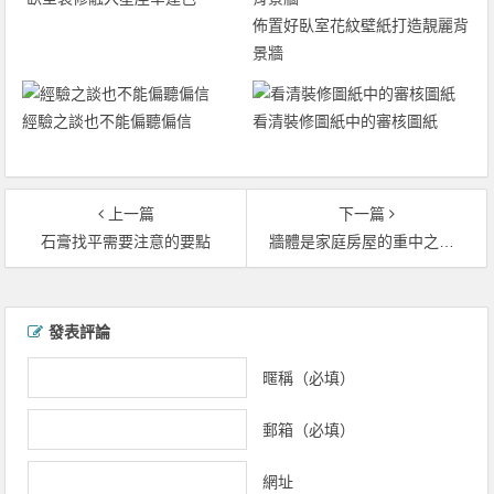
佈置好臥室花紋壁紙打造靚麗背
景牆
經驗之談也不能偏聽偏信
看清裝修圖紙中的審核圖紙
上一篇
下一篇
石膏找平需要注意的要點
牆體是家庭房屋的重中之重 牆體改造要注意的事項
文章導覽
發表評論
暱稱（必填）
郵箱（必填）
網址