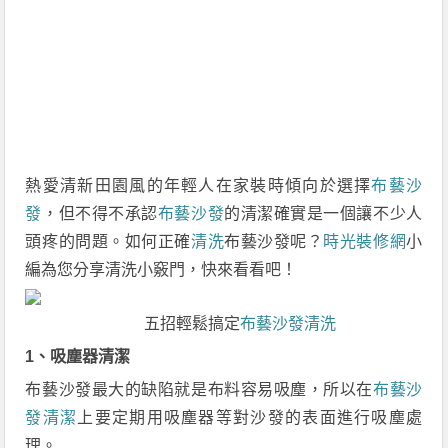
熱愛清新田園風的年輕人在家裝時傾向於選擇
布藝沙
發
，但不得不承認
布藝
沙發
的清潔確實是一個讓不少人
頭疼的問題。如何正確
清洗
布藝沙發呢？
時光裝修網
小
編為您分享清洗小竅門，快來看看吧！
五招輕鬆搞定
布藝沙發清洗
1、吸塵器清潔
布藝沙發最大的缺陷就是布料容易吸塵，所以在
布藝沙
發清潔
上要定期用吸塵器等對沙發的表面進行吸塵處
理。