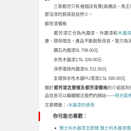
三是都芳只有幾個店有賣(高橋店、馬王堆
那沒漆的假貨就自然少。
都芳漆價格
都芳漆它分為內牆漆、外牆漆和
木器
康、環保理念，產品不斷創新改良，致力為
鑽石內牆漆5L 798.00元
水性木器漆2.5L 328.00元
淨界環保內牆漆5L 511.00元
全環保水性木器PU清漆2.5L 580.00元
關於
都芳漆怎麼樣及都芳漆價格
的介紹就到
品信息可以繼續關注我們的網站——
時光裝
文章標籤：-
木器漆的使用
你可能也喜歡：
雅士利木器漆怎麼樣 雅士利木器漆價