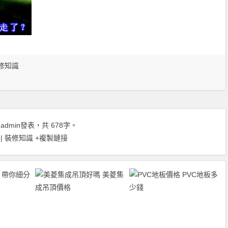
修知識
由
admin
發表，共 678字。
| 裝修知識
+複製鏈接