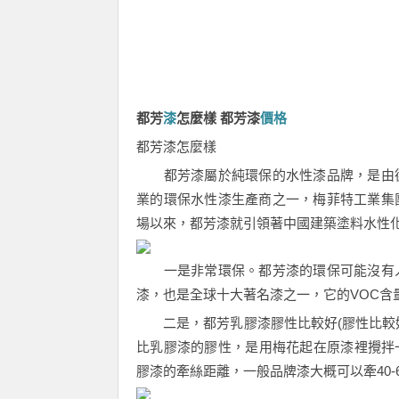
都芳
漆
怎麼樣 都芳漆
價格
都芳漆怎麼樣
都芳漆屬於純環保的水性漆品牌，是由德國
業的環保水性漆生產商之一，梅菲特工業集團
場以來，都芳漆就引領著中國建築塗料水性
一是非常環保。都芳漆的環保可能沒有人去
漆，也是全球十大著名漆之一，它的VOC含量
二是，都芳乳膠漆膠性比較好(膠性比較好
比乳膠漆的膠性，是用梅花起在原漆裡攪拌
膠漆的牽絲距離，一般品牌漆大概可以牽40-60