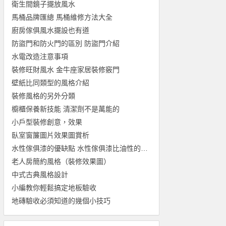
衛生間鏡子擺放風水
馬桶品牌匯總 馬桶維修方法大全
廚房傢俱風水擺設也有道
防盜門和防火門的區別 防盜門介紹
水電改造注意事項
裝修旺財風水 金牛座家居裝修竅門
壁紙比同類型的風格介紹
裝修風格的另外分類
櫥櫃保養新技能 清潔劑不是萬能的
小戶型裝修創意，效果
臥室窗簾圖片效果圖賞析
水性傢俱漆的優缺點 水性傢俱漆比油性的好嗎
老人房簡約風格（裝修效果圖）
中式古典風格設計
小編教你輕鬆搞定地板驗收
地磚驗收必須知道的幾個小技巧