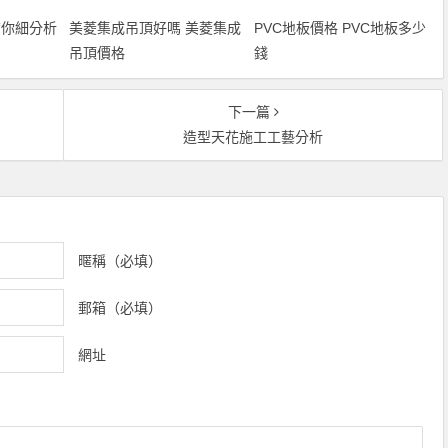
帶你細分析
美菱集成吊頂好嗎 美菱集成
PVC地板價格 PVC地板多少
吊頂價格
錢
下一篇
造型天花施工工藝分析
暱稱（必填）
郵箱（必填）
網址