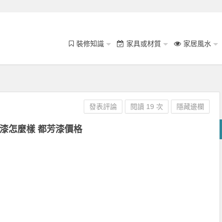
裝修知識
家具或材質
家居風水
發表評論
閱讀 19 次
隱藏邊欄
漆怎麼樣 都芳漆價格